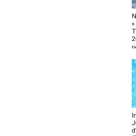
N
«
T
2
Ci
I
J
d