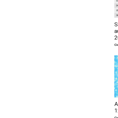
S
a
2
Ci
A
1
Ci