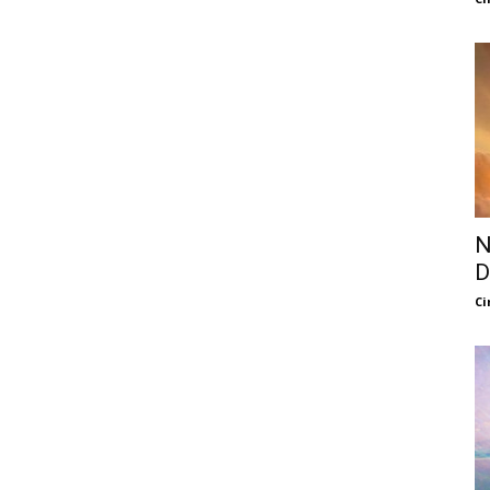
N
D
Ci