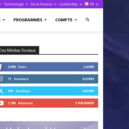
Technologie
De la Finance
Leadership
FR
E
PROGRAMMES
COMPTE
Des Médias Sociaux
2,900
Fans
J'AIME
71
Suiveurs
SUIVRE
183
Suiveurs
SUIVRE
1,700
Abonnés
S'ABONNER