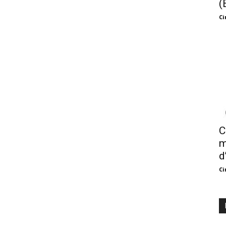
(
Ci
C
m
d
Ci