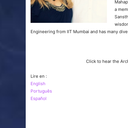
Mahapa
a memb
Sansth
wisdom
Engineering from IIT Mumbai and has many divers
Click to hear the Ar
Lire en :
English
Português
Español