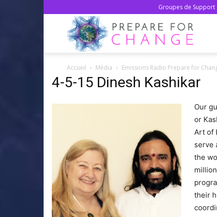
Groupes de Support 
Prepa
Accueil
Média
Emissions Radio Prepare for Chan
For
4-5-15 Dinesh Kashikar
Our gu
Chan
or Kas
Art of
serve 
–
the wo
millio
progra
Franç
their 
coordi