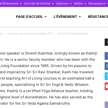
à l’Événement
Sororité de la Rose
Guérison
Média
Renaissance
re
PAGE D’ACCUEIL
L’ÉVÉNEMENT
RÉSISTANC
ge
Archives des Emissions Radio PFC
4-5-15 Dinesh Kashikar
est speaker is Dinesh Kashikar, lovingly known as Kashiji
ge
hi. He is a senior faculty member who has been with the
 Living Foundation since 1995. Driven by his passion to
and inspired by Sri Sri Ravi Shankar, Kashi has traveled
rld teaching Art of Living courses to an estimated half a
n people, specializing in Sri Sri Yoga & Vedic Wisdom
ms. Kashiji is a certified Yoga Alliance teacher, holding
ais
highest level of accreditation. He has also served as the
nator for the Sri Veda Agama Samskrutha