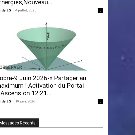
Énergies,Nouveau...
ndy LG
-
4 juillet, 2026
0
obra-9 Juin 2026-« Partager au
aximum ! Activation du Portail
’Ascension 12:21...
ndy LG
-
10 juin, 2026
0
Messages Récents