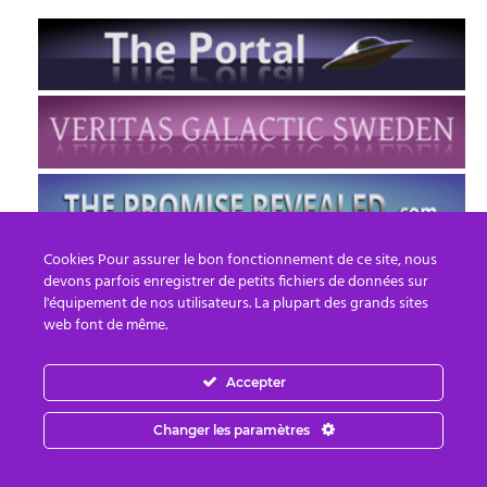
Cookies Pour assurer le bon fonctionnement de ce site, nous
devons parfois enregistrer de petits fichiers de données sur
l'équipement de nos utilisateurs. La plupart des grands sites
web font de même.
Accepter
FR
EN
Changer les paramètres
© 2013 - 2026 PREPARE FOR CHANGE
Email :
contact.fr@prepareforchange.net