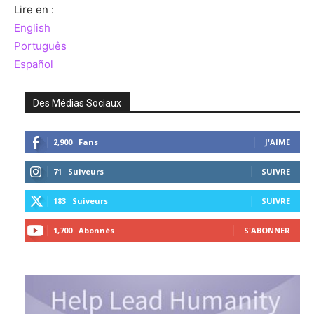
Lire en :
English
Português
Español
Des Médias Sociaux
2,900
Fans
J'AIME
71
Suiveurs
SUIVRE
183
Suiveurs
SUIVRE
1,700
Abonnés
S'ABONNER