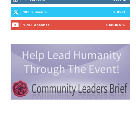
183
Suiveurs
SUIVRE
1,700
Abonnés
S'ABONNER