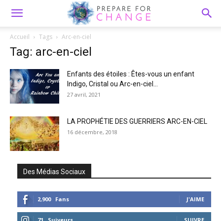
Accueil
Tags
Arc-en-ciel
Tag: arc-en-ciel
Enfants des étoiles : Êtes-vous un enfant
Indigo, Cristal ou Arc-en-ciel...
27 avril, 2021
LA PROPHÉTIE DES GUERRIERS ARC-EN-CIEL
16 décembre, 2018
Des Médias Sociaux
2,900
Fans
J'AIME
71
Suiveurs
SUIVRE