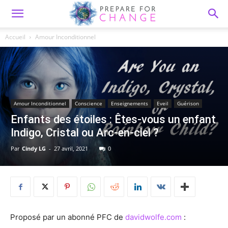
Accueil
Amour Inconditionnel
Amour Inconditionnel
Conscience
Enseignements
Eveil
Guérison
Enfants des étoiles : Êtes-vous un enfant
Indigo, Cristal ou Arc-en-ciel ?
Par
Cindy LG
-
27 avril, 2021
0
Proposé par un abonné PFC de
davidwolfe.com
: