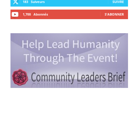
183
Suiveurs
SUIVRE
1,700
Abonnés
S'ABONNER