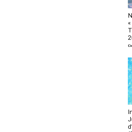
N
«
T
2
Ci
I
J
d