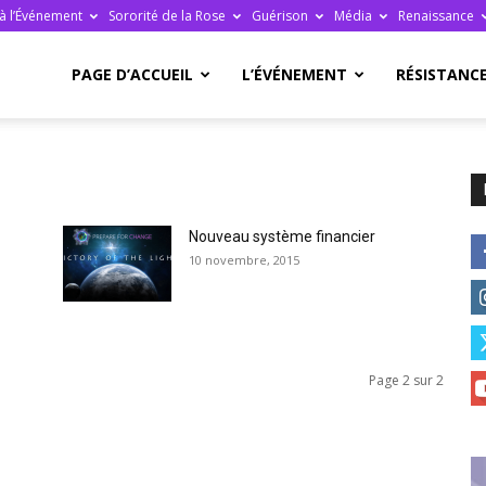
à l’Événement
Sororité de la Rose
Guérison
Média
Renaissance
re
PAGE D’ACCUEIL
L’ÉVÉNEMENT
RÉSISTANC
Nouveau système financier
ge
10 novembre, 2015
Page 2 sur 2
ais