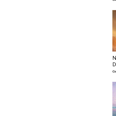
N
D
Ci