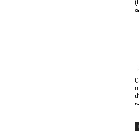
(
Ci
C
m
d
Ci