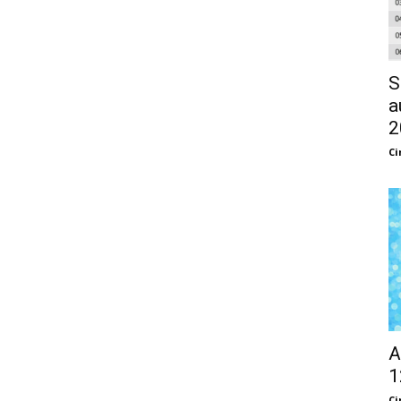
S
a
2
Ci
A
1
Ci