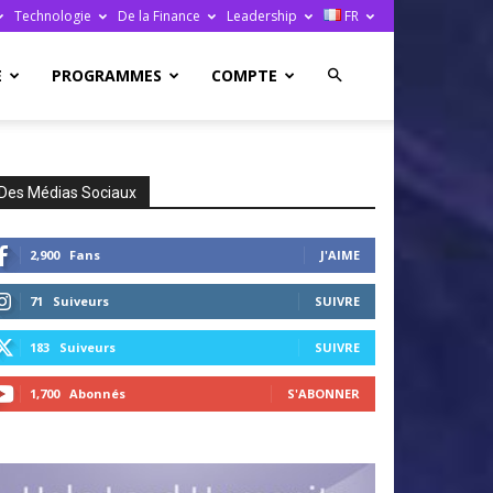
Technologie
De la Finance
Leadership
FR
E
PROGRAMMES
COMPTE
Des Médias Sociaux
2,900
Fans
J'AIME
71
Suiveurs
SUIVRE
183
Suiveurs
SUIVRE
1,700
Abonnés
S'ABONNER