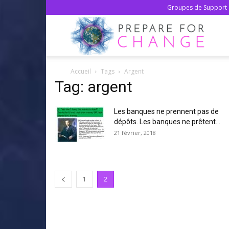
Groupes de Support 
Prepa
Accueil
Tags
Argent
For
Tag: argent
Les banques ne prennent pas de
Chan
dépôts. Les banques ne prêtent...
21 février, 2018
–
1
2
Franç