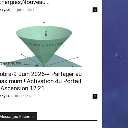
Énergies,Nouveau...
ndy LG
-
4 juillet, 2026
0
obra-9 Juin 2026-« Partager au
aximum ! Activation du Portail
’Ascension 12:21...
ndy LG
-
10 juin, 2026
0
Messages Récents