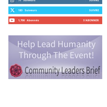
71
Suiveurs
SUIVRE
183
Suiveurs
SUIVRE
1,700
Abonnés
S'ABONNER