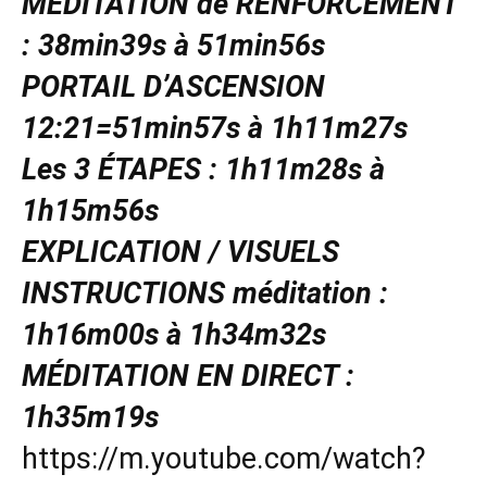
MÉDITATION de RENFORCEMENT
: 38min39s à 51min56s
PORTAIL D’ASCENSION
12:21=51min57s à 1h11m27s
Les 3 ÉTAPES : 1h11m28s à
1h15m56s
EXPLICATION / VISUELS
INSTRUCTIONS méditation :
1h16m00s à 1h34m32s
MÉDITATION EN DIRECT :
1h35m19s
https://m.youtube.com/watch?