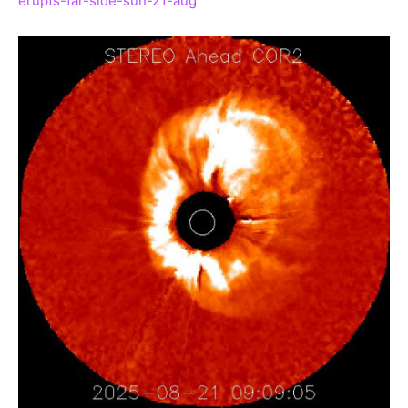
erupts-far-side-sun-21-aug