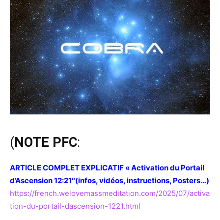
(
NOTE PFC
:
ARTICLE COMPLET EXPLICATIF « Activation du Portail
d’Ascension 12:21″(infos, vidéos, instructions, Posters…)
https://french.welovemassmeditation.com/2025/07/activa
tion-du-portail-dascension-1221.html