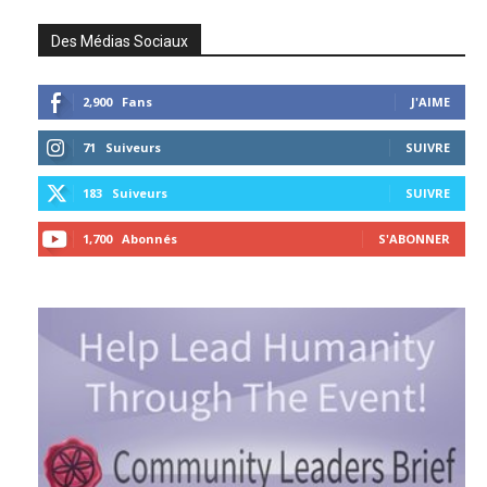
Des Médias Sociaux
2,900
Fans
J'AIME
71
Suiveurs
SUIVRE
183
Suiveurs
SUIVRE
1,700
Abonnés
S'ABONNER