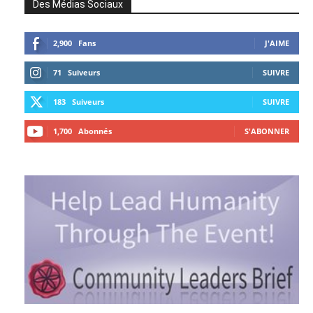
Des Médias Sociaux
2,900
Fans
J'AIME
71
Suiveurs
SUIVRE
183
Suiveurs
SUIVRE
1,700
Abonnés
S'ABONNER