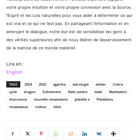
votre propre intuition et votre propre connexion avec la Source,
l’Esprit et les Lois naturelles pour vous aider à déterminer ce qui
est vrai et ce qui ne l’est pas. En partageant l’information et en
amorçant le dialogue, notre but est de sensibiliser les gens à
des vérités supérieures afin de nous libérer de l’asservissement
de la matrice de ce monde matériel.
Lire en :
English
TAGS
2024
2025
agartha
astrologie
atelier
Cobra
cycle
dragon
Evénement
flash solaire
italie
Meditation
micronova
nouvelle renaissance
planète x
Pleiadiens
renaissance
rodeur
tibet