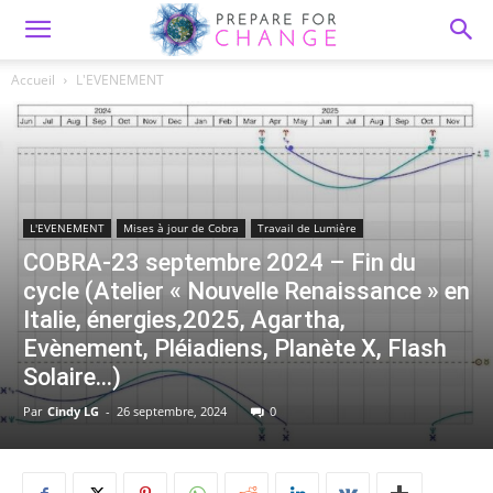
Accueil
L'EVENEMENT
L'EVENEMENT
Mises à jour de Cobra
Travail de Lumière
COBRA-23 septembre 2024 – Fin du
cycle (Atelier « Nouvelle Renaissance » en
Italie, énergies,2025, Agartha,
Evènement, Pléiadiens, Planète X, Flash
Solaire…)
Par
Cindy LG
-
26 septembre, 2024
0