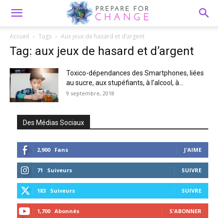
Accueil
Tags
Aux jeux de hasard et d’argent
Tag: aux jeux de hasard et d’argent
Toxico-dépendances des Smartphones, liées
au sucre, aux stupéfiants, à l’alcool, à...
9 septembre, 2018
Des Médias Sociaux
2,900
Fans
J'AIME
71
Suiveurs
SUIVRE
183
Suiveurs
SUIVRE
1,700
Abonnés
S'ABONNER