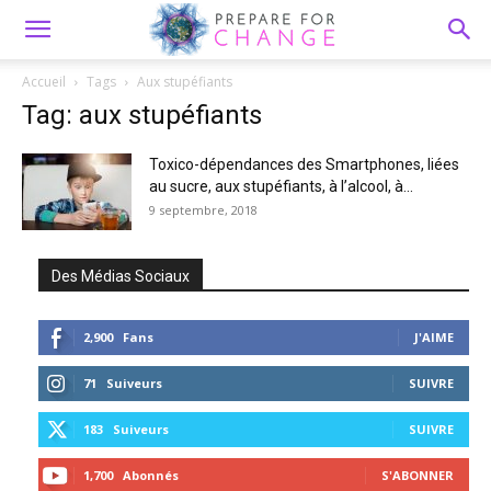
Accueil
Tags
Aux stupéfiants
Tag: aux stupéfiants
Toxico-dépendances des Smartphones, liées
au sucre, aux stupéfiants, à l’alcool, à...
9 septembre, 2018
Des Médias Sociaux
2,900
Fans
J'AIME
71
Suiveurs
SUIVRE
183
Suiveurs
SUIVRE
1,700
Abonnés
S'ABONNER