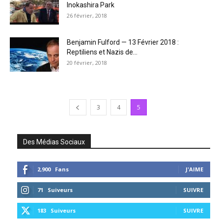
Inokashira Park
26 février, 2018
Benjamin Fulford — 13 Février 2018 :
Reptiliens et Nazis de...
20 février, 2018
3
4
5
Des Médias Sociaux
2,900
Fans
J'AIME
71
Suiveurs
SUIVRE
183
Suiveurs
SUIVRE