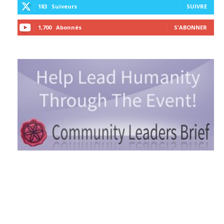
183
Suiveurs
SUIVRE
1,700
Abonnés
S'ABONNER