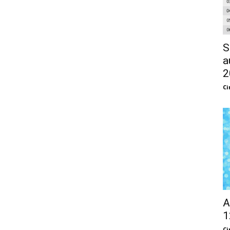
S
a
2
Ci
A
1
Ci