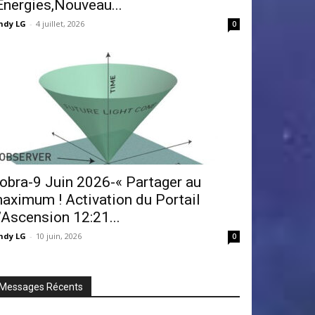
Énergies,Nouveau...
ndy LG
-
4 juillet, 2026
0
obra-9 Juin 2026-« Partager au
aximum ! Activation du Portail
’Ascension 12:21...
ndy LG
-
10 juin, 2026
0
Messages Récents