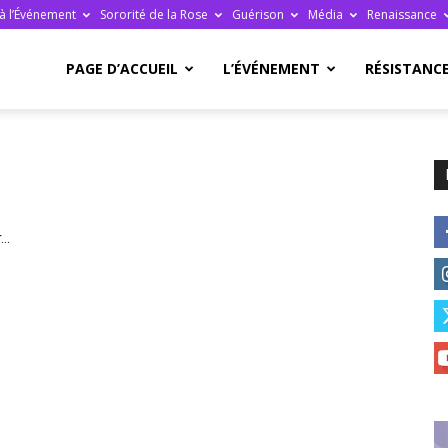
à l’Événement
Sororité de la Rose
Guérison
Média
Renaissance
re
PAGE D’ACCUEIL
L’ÉVÉNEMENT
RÉSISTANC
ge
..
ais