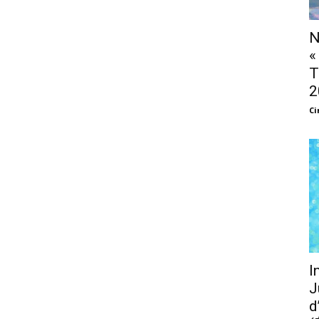
N
«
T
2
Ci
I
J
d