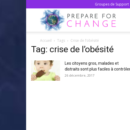
Groupes de Support 
Prepa
Accueil
Tags
Crise de l’obésité
For
Tag: crise de l’obésité
Les citoyens gros, malades et
Chan
distraits sont plus faciles à contrôler.
26 décembre, 2017
–
Franç