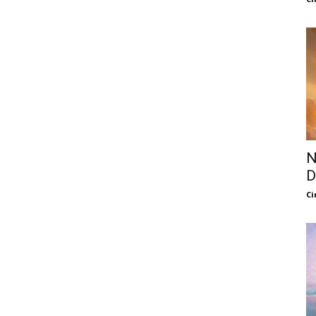
N
D
Ci