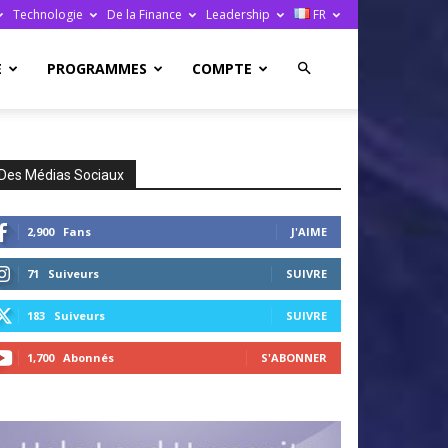
Technologie
De la Finance
Leadership
FR
E
PROGRAMMES
COMPTE
Des Médias Sociaux
2,900
Fans
J'AIME
71
Suiveurs
SUIVRE
183
Suiveurs
SUIVRE
1,700
Abonnés
S'ABONNER