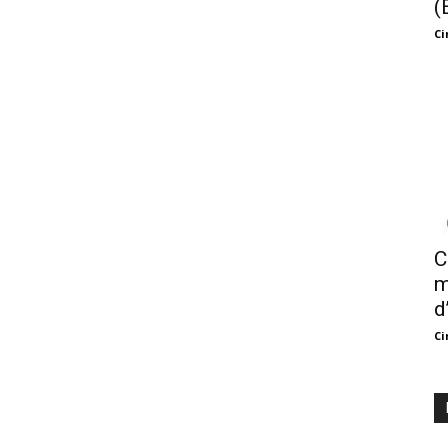
(
Ci
C
m
d
Ci