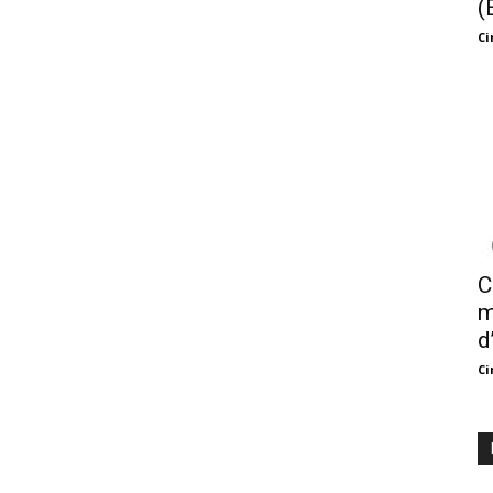
(
Ci
C
m
d
Ci