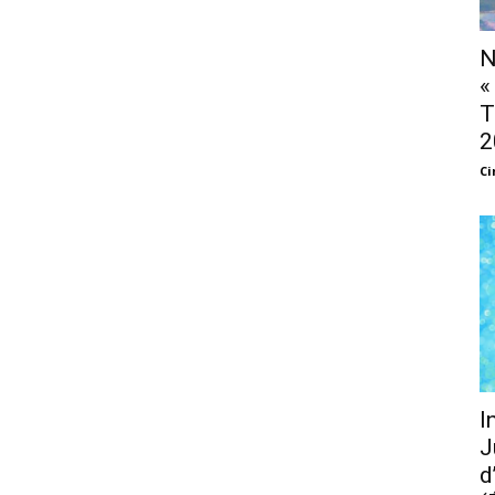
N
«
T
2
Ci
I
J
d