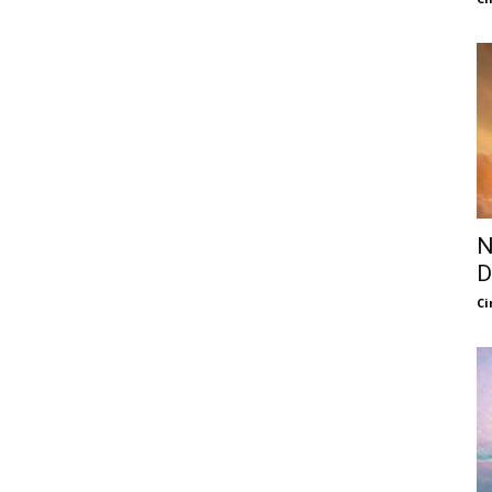
N
D
Ci