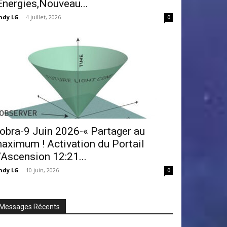
Énergies,Nouveau...
ndy LG
-
4 juillet, 2026
0
obra-9 Juin 2026-« Partager au
aximum ! Activation du Portail
’Ascension 12:21...
ndy LG
-
10 juin, 2026
0
Messages Récents