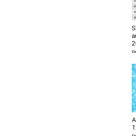
S
a
2
Ci
A
1
Ci