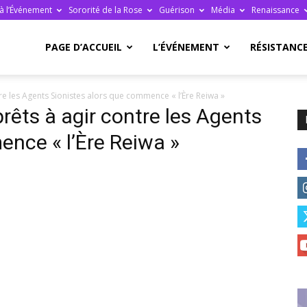
à l’Événement
Sororité de la Rose
Guérison
Média
Renaissance
re
PAGE D’ACCUEIL
L’ÉVÉNEMENT
RÉSISTANC
re les Agents Sionistes alors que commence « l’Ère Reiwa »
rêts à agir contre les Agents
ence « l’Ère Reiwa »
ge
ais