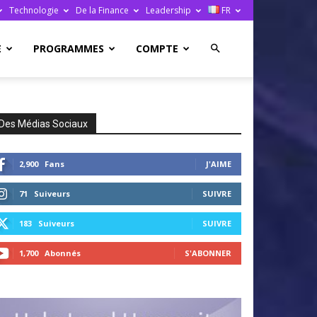
Technologie
De la Finance
Leadership
FR
E
PROGRAMMES
COMPTE
Des Médias Sociaux
2,900
Fans
J'AIME
71
Suiveurs
SUIVRE
183
Suiveurs
SUIVRE
1,700
Abonnés
S'ABONNER