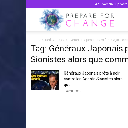
Groupes de Support 
Prepa
Accueil
Tags
Généraux Japonais prêts à agir cont
For
Tag: Généraux Japonais p
Sionistes alors que comm
Chan
Généraux Japonais prêts à agir
contre les Agents Sionistes alors
que...
–
8 avril, 2019
Franç