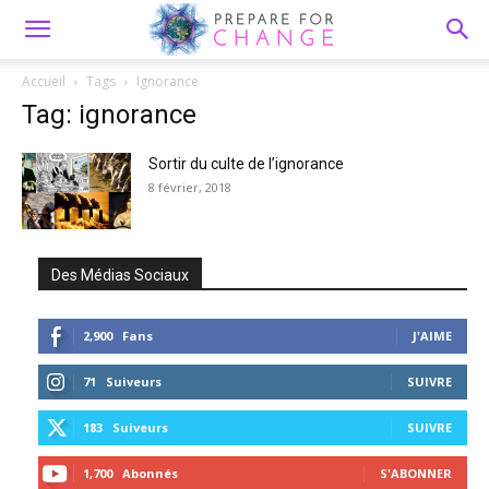
Accueil
Tags
Ignorance
Tag: ignorance
Sortir du culte de l’ignorance
8 février, 2018
Des Médias Sociaux
2,900
Fans
J'AIME
71
Suiveurs
SUIVRE
183
Suiveurs
SUIVRE
1,700
Abonnés
S'ABONNER