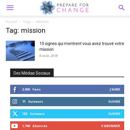
Accueil
Tags
Mission
Tag: mission
10 signes qui montrent vous avez trouvé votre
mission
8 août, 2018
Des Médias Sociaux
2,900
Fans
J'AIME
71
Suiveurs
SUIVRE
183
Suiveurs
SUIVRE
1,700
Abonnés
S'ABONNER