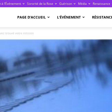
 à l’Événement
Sororité de la Rose
Guérison
Média
Renaissance
re
PAGE D’ACCUEIL
L’ÉVÉNEMENT
RÉSISTANC
vez trouvé votre mission
ge
ais