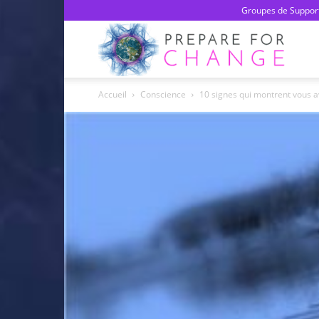
Groupes de Support
Prepa
Accueil
Conscience
10 signes qui montrent vous a
For
Chan
–
Franç