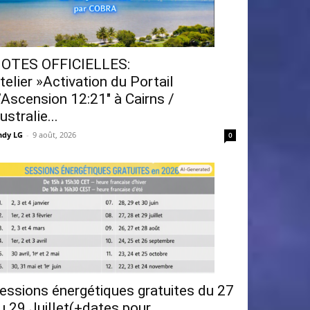
OTES OFFICIELLES:
telier »Activation du Portail
’Ascension 12:21″ à Cairns /
ustralie...
ndy LG
-
9 août, 2026
0
essions énergétiques gratuites du 27
u 29 Juillet(+dates pour