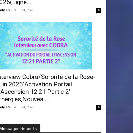
026(Ligne...
ndy LG
-
9 juillet, 2026
0
nterview Cobra/Sororité de la Rose-
uin 2026″Activation Portail
’Ascension 12:21 Partie 2″
Énergies,Nouveau...
ndy LG
-
4 juillet, 2026
0
Messages Récents