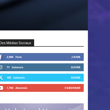
Des Médias Sociaux
2,900
Fans
J'AIME
71
Suiveurs
SUIVRE
183
Suiveurs
SUIVRE
1,700
Abonnés
S'ABONNER