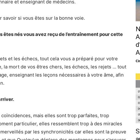
ionnaire et enseignant de médecins.
r savoir si vous êtes sur la bonne voie.
N
us êtes nés vous avez reçu de l’entraînement pour cette
A
d
A
ets et les échecs, tout cela vous a préparé pour votre
Ci
te, la mort de vos êtres chers, les échecs, les rejets … tout
ssage, enseignant les leçons nécessaires à votre âme, afin
on.
river.
coïncidences, mais elles sont trop parfaites, trop
nt particulier, elles ressemblent trop à des miracles
S
merveillés par les synchronicités car elles sont la preuve
a
s et que Quelqu’un déplace des montagnes pour s’assurer