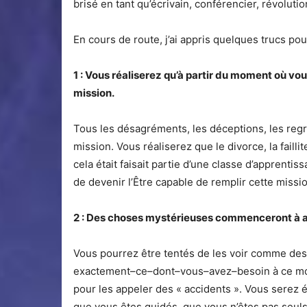
brisé en tant qu’écrivain, conférencier, révolut
En cours de route, j’ai appris quelques trucs pou
1 : Vous réaliserez qu’à partir du moment où vo
mission.
Tous les désagréments, les déceptions, les regr
mission. Vous réaliserez que le divorce, la failli
cela était faisait partie d’une classe d’apprenti
de devenir l’Être capable de remplir cette missi
2 : Des choses mystérieuses commenceront à ar
Vous pourrez être tentés de les voir comme des 
exactement–ce–dont–vous–avez–besoin à ce mome
pour les appeler des « accidents ». Vous serez é
que vous êtes guidés, que vous n’êtes pas seul