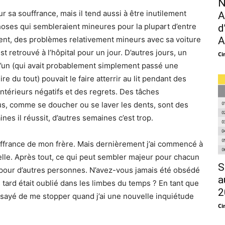
N
 sa souffrance, mais il tend aussi à être inutilement
A
hoses qui sembleraient mineures pour la plupart d’entre
d
A
ment, des problèmes relativement mineurs avec sa voiture
’est retrouvé à l’hôpital pour un jour. D’autres jours, un
Ci
’un (qui avait probablement simplement passé une
e du tout) pouvait le faire atterrir au lit pendant des
intérieurs négatifs et des regrets. Des tâches
us, comme se doucher ou se laver les dents, sont des
es il réussit, d’autres semaines c’est trop.
ouffrance de mon frère. Mais dernièrement j’ai commencé à
elle. Après tout, ce qui peut sembler majeur pour chacun
S
pour d’autres personnes. N’avez-vous jamais été obsédé
a
tard était oublié dans les limbes du temps ? En tant que
2
essayé de me stopper quand j’ai une nouvelle inquiétude
Ci