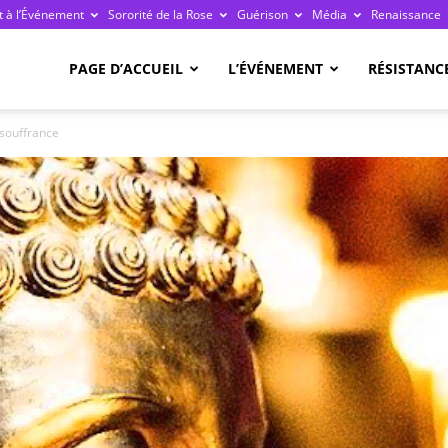
 à l’Événement
Sororité de la Rose
Guérison
Média
Renaissance
re
PAGE D’ACCUEIL
L’ÉVÉNEMENT
RÉSISTANC
 souffrance
ge
ais