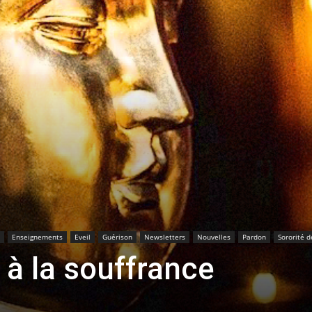
Enseignements
Eveil
Guérison
Newsletters
Nouvelles
Pardon
Sororité d
 à la souffrance