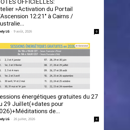
OTES OFFICIELLES:
telier »Activation du Portail
’Ascension 12:21″ à Cairns /
ustralie...
ndy LG
-
9 août, 2026
0
essions énergétiques gratuites du 27
u 29 Juillet(+dates pour
026)+Méditations de...
ndy LG
-
26 juillet, 2026
0