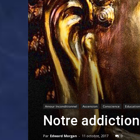
Amour Inconditionnel
Ascension
Conscience
Education
Notre addiction
Par
Edward Morgan
-
11 octobre, 2017
0