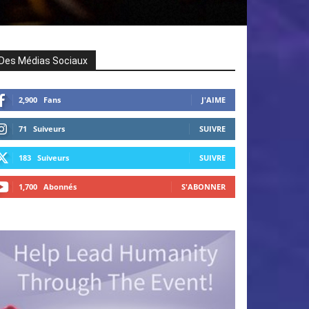
Des Médias Sociaux
2,900
Fans
J'AIME
71
Suiveurs
SUIVRE
183
Suiveurs
SUIVRE
1,700
Abonnés
S'ABONNER