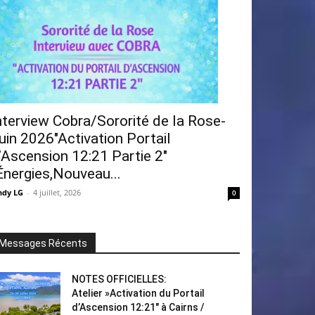
nterview Cobra/Sororité de la Rose-
uin 2026″Activation Portail
’Ascension 12:21 Partie 2″
Énergies,Nouveau...
ndy LG
-
4 juillet, 2026
0
Messages Récents
NOTES OFFICIELLES:
Atelier »Activation du Portail
d’Ascension 12:21″ à Cairns /