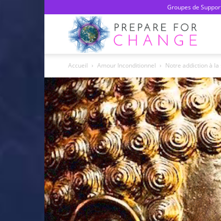
Groupes de Support
Prepa
Accueil
Amour Inconditionnel
Notre addiction à la
For
Chan
–
Franç