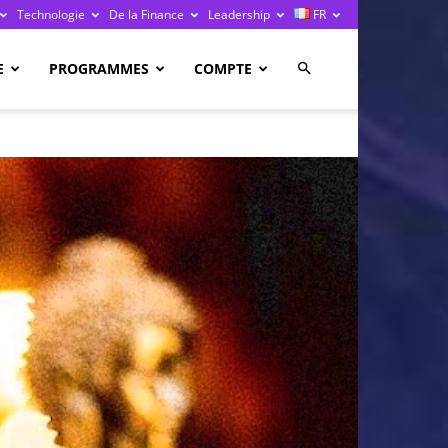
Technologie
De la Finance
Leadership
FR
E
PROGRAMMES
COMPTE