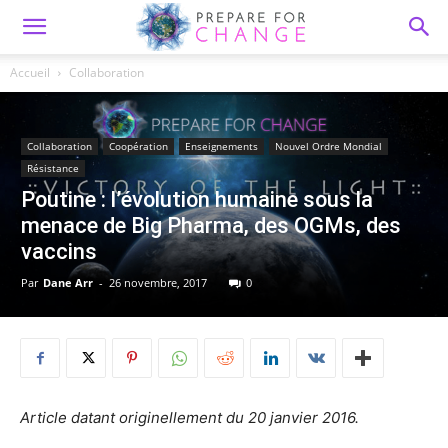
Accueil
Collaboration
Collaboration
Coopération
Enseignements
Nouvel Ordre Mondial
Résistance
Poutine : l’évolution humaine sous la
menace de Big Pharma, des OGMs, des
vaccins
Par
Dane Arr
-
26 novembre, 2017
0
Article datant originellement du 20 janvier 2016.