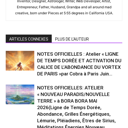
Inventor, Designer, Astrologer, Writer, Web Developer, Artist,
Entrepreneur, Father, Husband, Grandpa and all around mad
creative, born under Pieces at 5:55 degrees in California USA.
ARTICLES CONNEXES
PLUS DE L'AUTEUR
NOTES OFFICIELLES : Atelier « LIGNE
DE TEMPS DORÉE ET ACTIVATION DU
CALICE DE L’ABONDANCE DU VORTEX
DE PARIS »par Cobra à Paris Juin...
NOTES OFFICIELLES: ATELIER
« NOUVEAU PARADIS/NOUVELLE
TERRE » à BORA BORA MAI
2026(Ligne de Temps Dorée,
Abondance, Grilles Énergétiques,
Lémurie, Pléiadiens, Êtres de Sirius,
Méditations,Énergies Nouveau...