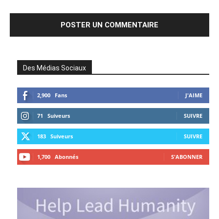
Des Médias Sociaux
2,900
Fans
J'AIME
71
Suiveurs
SUIVRE
183
Suiveurs
SUIVRE
1,700
Abonnés
S'ABONNER