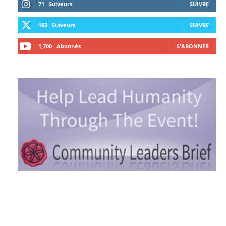
71
Suiveurs
SUIVRE
183
Suiveurs
SUIVRE
1,700
Abonnés
S'ABONNER