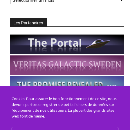
Archives
Les Partenaires
Cookies Pour assurer le bon fonctionnement de ce site, nous
devons parfois enregistrer de petits fichiers de données sur
l'équipement de nos utilisateurs. La plupart des grands sites
web font de même.