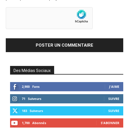
Des Médias Sociaux
2,900
Fans
J'AIME
71
Suiveurs
SUIVRE
183
Suiveurs
SUIVRE
1,700
Abonnés
S'ABONNER