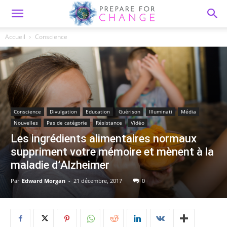
Accueil
Conscience
Conscience
Divulgation
Education
Guérison
Illuminati
Média
Nouvelles
Pas de catégorie
Résistance
Vidéo
Les ingrédients alimentaires normaux
suppriment votre mémoire et mènent à la
maladie d’Alzheimer
Par
Edward Morgan
-
21 décembre, 2017
0