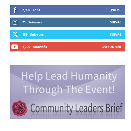
2,900
Fans
J'AIME
71
Suiveurs
SUIVRE
183
Suiveurs
SUIVRE
1,700
Abonnés
S'ABONNER