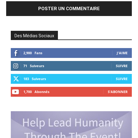
Des Médias Sociaux
2,900
Fans
J'AIME
71
Suiveurs
SUIVRE
183
Suiveurs
SUIVRE
1,700
Abonnés
S'ABONNER