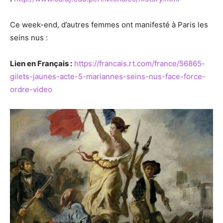
Ce week-end, d’autres femmes ont manifesté à Paris les
seins nus :
Lien en Français :
https://francais.rt.com/france/56865-
gilets-jaunes-acte-5-mariannes-seins-nus-face-force-
ordre-video