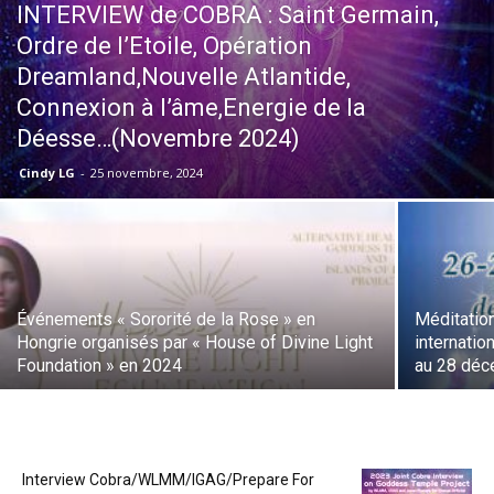
INTERVIEW de COBRA : Saint Germain,
Ordre de l’Etoile, Opération
Dreamland,Nouvelle Atlantide,
Connexion à l’âme,Energie de la
Déesse…(Novembre 2024)
Cindy LG
-
25 novembre, 2024
Événements « Sororité de la Rose » en
Méditatio
Hongrie organisés par « House of Divine Light
internatio
Foundation » en 2024
au 28 dé
Interview Cobra/WLMM/IGAG/Prepare For