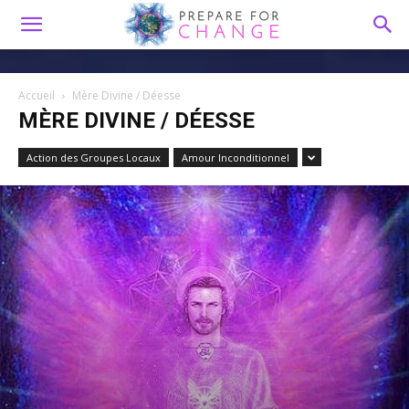
Accueil
Mère Divine / Déesse
MÈRE DIVINE / DÉESSE
Action des Groupes Locaux
Amour Inconditionnel