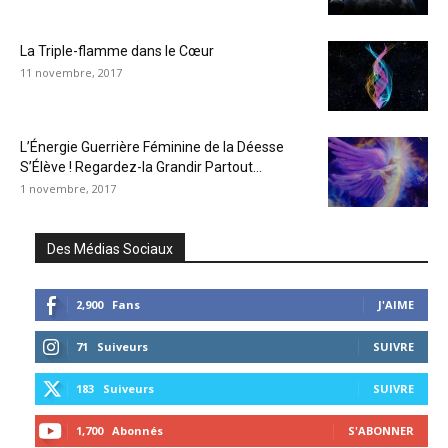
La Triple-flamme dans le Cœur
11 novembre, 2017
L’Énergie Guerrière Féminine de la Déesse
S’Élève ! Regardez-la Grandir Partout...
1 novembre, 2017
Des Médias Sociaux
2,900
Fans
J'AIME
71
Suiveurs
SUIVRE
183
Suiveurs
SUIVRE
1,700
Abonnés
S'ABONNER