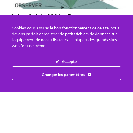
Cobra-9 Juin 2026-« Partager au
maximum ! Activation du Portail
Cookies Pour assurer le bon fonctionnement de ce site, nous
d’Ascension 12:21...
devons parfois enregistrer de petits fichiers de données sur
l'équipement de nos utilisateurs. La plupart des grands sites
Cindy LG
-
10 juin, 2026
0
web font de même.
Messages Récents
Accepter
Sessions énergétiques gratuites du 27 au
Changer les paramètres
29 Juillet(+dates pour 2026)+Méditations
de...
26 juillet, 2026
Activation du Portail d’Ascension 12:21
Partie 2 le 25 Juillet 2026...
12 juillet, 2026
NOTES OFFICIELLES : Atelier « LIGNE DE