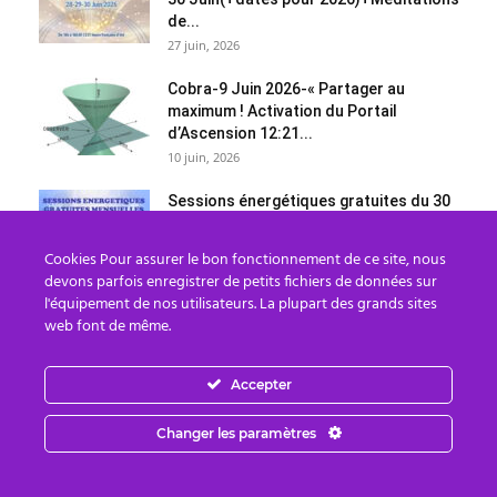
de...
27 juin, 2026
Cobra-9 Juin 2026-« Partager au
maximum ! Activation du Portail
d’Ascension 12:21...
10 juin, 2026
Sessions énergétiques gratuites du 30
Mai au 1 Juin(+dates pour
2026)+Méditations...
Cookies Pour assurer le bon fonctionnement de ce site, nous
25 mai, 2026
devons parfois enregistrer de petits fichiers de données sur
l'équipement de nos utilisateurs. La plupart des grands sites
Cobra-14 Mai 2026-« Activation de Saint
web font de même.
Germain »(Atelier »Ligne de Temps
Dorée » à Paris...
15 mai, 2026
Accepter
NOTES OFFICIELLES: Atelier »NOUVELLE
Changer les paramètres
TERRE »de Cobra,Bogota/Colombie 26
Avril 2026(Protocoles d’Abondance,
Lignes de...