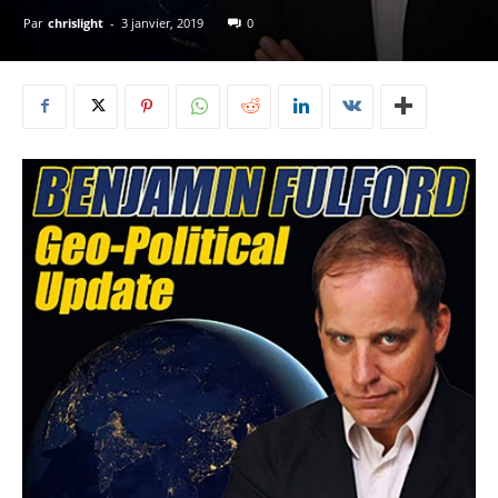
Par
chrislight
-
3 janvier, 2019
0