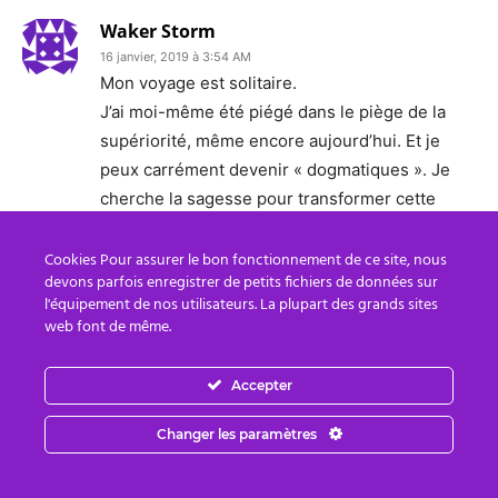
Waker Storm
16 janvier, 2019 à 3:54 AM
Mon voyage est solitaire.
J’ai moi-même été piégé dans le piège de la
supériorité, même encore aujourd’hui. Et je
peux carrément devenir « dogmatiques ». Je
cherche la sagesse pour transformer cette
tendance en compassion.
C’est principalement pour cette raison que j’ai
Cookies Pour assurer le bon fonctionnement de ce site, nous
devons parfois enregistrer de petits fichiers de données sur
cessé d’essayer de « réveiller » les gens à la
l'équipement de nos utilisateurs. La plupart des grands sites
beauté du monde, du floçon de neige, du lever
web font de même.
de soleil, d’un arc-en-ciel, etc… Je veux éviter
de transformer l’harmonie que je vois et désire
Accepter
en dogme.
Pour le moment, c’est très utile pour traverser
Changer les paramètres
les dures épreuves.