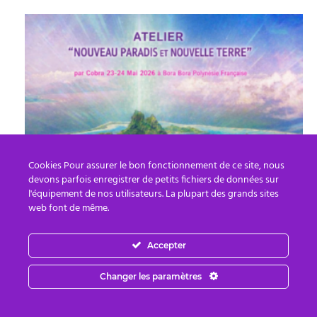
Cookies Pour assurer le bon fonctionnement de ce site, nous
NOTES OFFICIELLES: ATELIER
devons parfois enregistrer de petits fichiers de données sur
« NOUVEAU PARADIS/NOUVELLE
l'équipement de nos utilisateurs. La plupart des grands sites
TERRE » à BORA BORA MAI 2026(Ligne...
web font de même.
Cindy LG
-
9 juillet, 2026
0
Accepter
Changer les paramètres