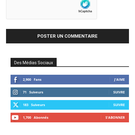
Des Médias Sociaux
2,900
Fans
J'AIME
71
Suiveurs
SUIVRE
183
Suiveurs
SUIVRE
1,700
Abonnés
S'ABONNER