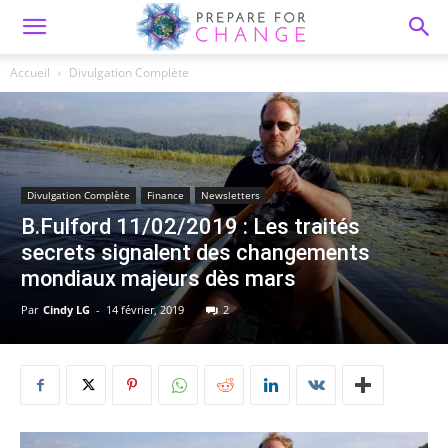
Accueil
Divulgation Complète
Divulgation Complète
Finance
Newsletters
B.Fulford 11/02/2019 : Les traités
secrets signalent des changements
mondiaux majeurs dès mars
Par
Cindy LG
-
14 février, 2019
2