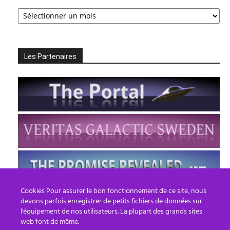
Les
Archives
Les Partenaires
Cookies Pour assurer le bon fonctionnement de ce site, nous
devons parfois enregistrer de petits fichiers de données sur
l'équipement de nos utilisateurs. La plupart des grands sites
web font de même.