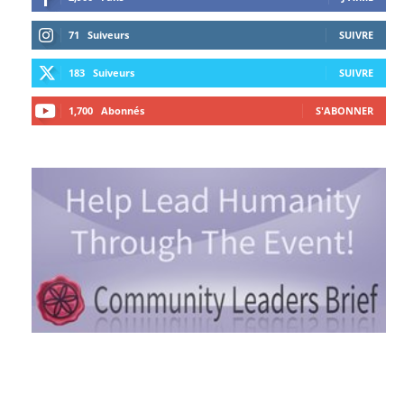
71
Suiveurs
SUIVRE
183
Suiveurs
SUIVRE
1,700
Abonnés
S'ABONNER