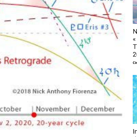
N
«
T
2
Ci
I