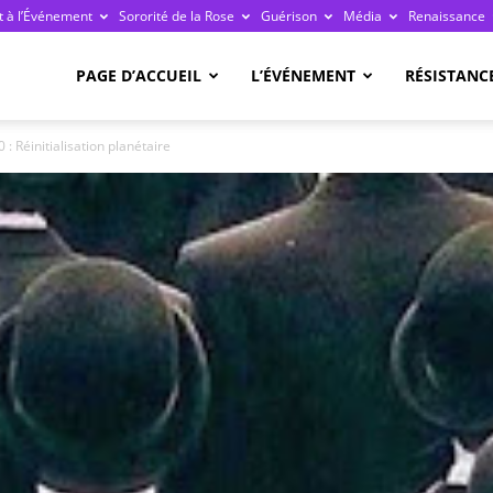
 à l’Événement
Sororité de la Rose
Guérison
Média
Renaissance
re
PAGE D’ACCUEIL
L’ÉVÉNEMENT
RÉSISTANC
 Réinitialisation planétaire
ge
ais