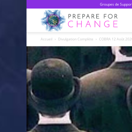
Groupes de Support
Prepa
Accueil
Divulgation Complète
COBRA 12 Août 2020 :
For
Chan
–
Franç