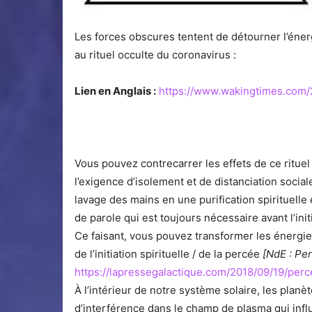
Les forces obscures tentent de détourner l’énerg
au rituel occulte du coronavirus :
Lien en Anglais :
https://www.wakingtimes.com/2
Vous pouvez contrecarrer les effets de ce ritue
l’exigence d’isolement et de distanciation socia
lavage des mains en une purification spirituell
de parole qui est toujours nécessaire avant l’init
Ce faisant, vous pouvez transformer les énergies
de l’initiation spirituelle / de la percée
[NdE : Pe
https://lapressegalactique.com/2018/09/19/per
À l’intérieur de notre système solaire, les planè
d’interférence dans le champ de plasma qui infl