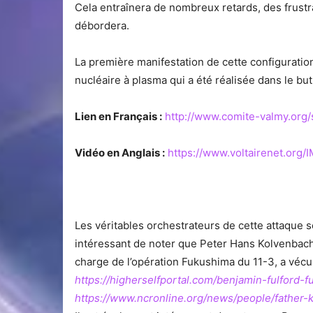
Cela entraînera de nombreux retards, des frustra
débordera.
La première manifestation de cette configuration 
nucléaire à plasma qui a été réalisée dans le but 
Lien en Français :
http://www.comite-valmy.org/
Vidéo en Anglais :
https://www.voltairenet.org
Les véritables orchestrateurs de cette attaque 
intéressant de noter que Peter Hans Kolvenbach,
charge de l’opération Fukushima du 11-3, a vécu 
https://higherselfportal.com/benjamin-fulford-f
https://www.ncronline.org/news/people/father-k