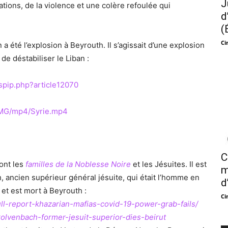
J
tions, de la violence et une colère refoulée qui
d
(
Ci
a été l’explosion à Beyrouth. Il s’agissait d’une explosion
de déstabiliser le Liban :
spip.php?article12070
/IMG/mp4/Syrie.mp4
C
sont les
familles de la Noblesse Noire
et les Jésuites. Il est
m
 ancien supérieur général jésuite, qui était l’homme en
d
et est mort à Beyrouth :
Ci
ull-report-khazarian-mafias-covid-19-power-grab-fails/
olvenbach-former-jesuit-superior-dies-beirut