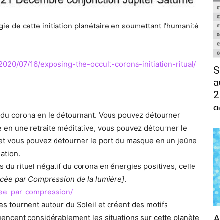
ie de cette initiation planétaire en soumettant l’humanité
020/07/16/exposing-the-occult-corona-initiation-ritual/
S
a
2
Ci
l du corona en le détournant. Vous pouvez détourner
le en une retraite méditative, vous pouvez détourner le
e et vous pouvez détourner le port du masque en un jeûne
iation.
 du rituel négatif du corona en énergies positives, celle
rcée par Compression de la lumière]
.
cee-par-compression/
tes tournent autour du Soleil et créent des motifs
uencent considérablement les situations sur cette planète
A