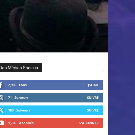
Des Médias Sociaux
2,900
Fans
J'AIME
71
Suiveurs
SUIVRE
183
Suiveurs
SUIVRE
1,700
Abonnés
S'ABONNER