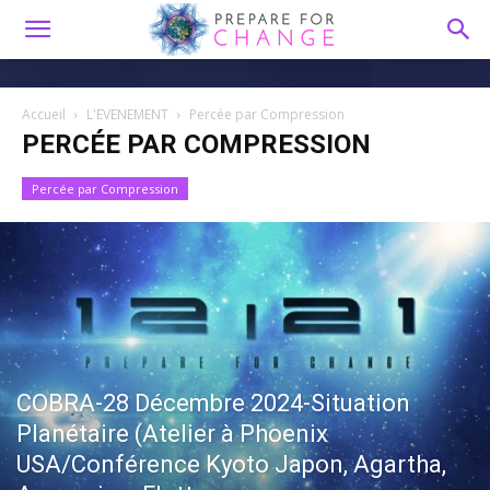
Accueil
L'EVENEMENT
Percée par Compression
PERCÉE PAR COMPRESSION
Percée par Compression
COBRA-28 Décembre 2024-Situation
Planétaire (Atelier à Phoenix
USA/Conférence Kyoto Japon, Agartha,