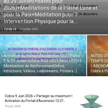
au 29 Juillet(+dates pour
2026)+Méditations de la Pleine Lune et
pour la Paix+Méditation pour 1
Intervention Physique pour la...
Cindy LG
-
26 juillet, 2026
Activation du Portail d’Ascension 12:21 Partie
NOTES OFF
2 le 25 Juillet 2026 à 7h53 CEST(5h53 UTC)+3
TEMPS DO
Méditations de Renforcement(Infos,
L’ABONDA
Intructions, Vidéos, Livestreams, Posters…)
Cobra à Par
Cobra-9 Juin 2026-« Partager au maximum !
Activation du Portail d’Ascension 12:21...
10 juin, 2026