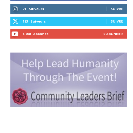
71
Suiveurs
SUIVRE
183
Suiveurs
SUIVRE
1,700
Abonnés
S'ABONNER