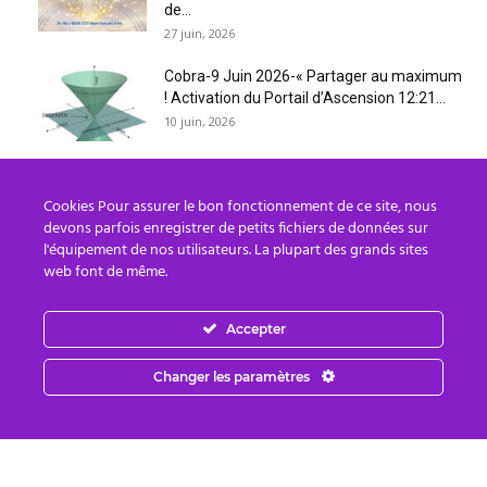
de...
27 juin, 2026
Cobra-9 Juin 2026-« Partager au maximum
! Activation du Portail d’Ascension 12:21...
10 juin, 2026
Sessions énergétiques gratuites du 30 Mai
au 1 Juin(+dates pour 2026)+Méditations...
Cookies Pour assurer le bon fonctionnement de ce site, nous
devons parfois enregistrer de petits fichiers de données sur
25 mai, 2026
l'équipement de nos utilisateurs. La plupart des grands sites
web font de même.
Cobra-14 Mai 2026-« Activation de Saint
Germain »(Atelier »Ligne de Temps Dorée »
à Paris...
Accepter
15 mai, 2026
Changer les paramètres
NOTES OFFICIELLES: Atelier »NOUVELLE
TERRE »de Cobra,Bogota/Colombie 26 Avril
2026(Protocoles d’Abondance, Lignes de...
15 mai, 2026