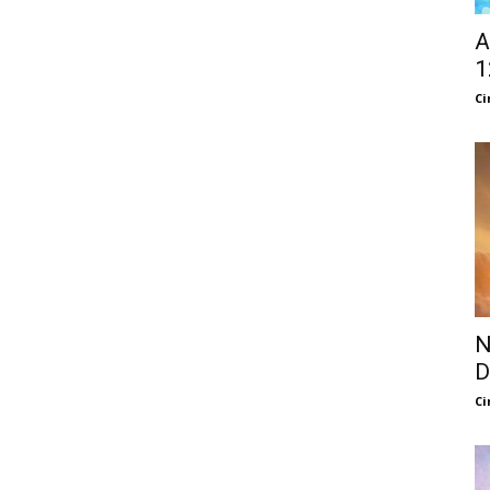
A
1
Ci
N
D
Ci