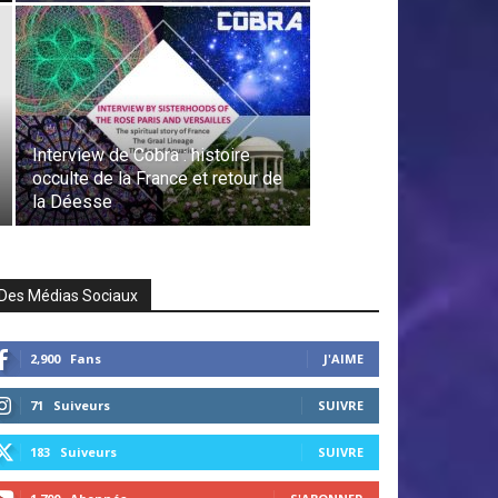
Interview de Cobra : histoire
occulte de la France et retour de
la Déesse
Des Médias Sociaux
2,900
Fans
J'AIME
71
Suiveurs
SUIVRE
183
Suiveurs
SUIVRE