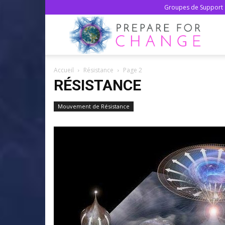
Groupes de Support 
Prepa
Accueil
Résistance
Page 2
For
RÉSISTANCE
Mouvement de Résistance
Chan
–
Franç