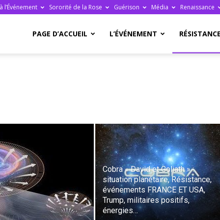
à l’Événement
Sororité de la Rose
Guérison
Média
Renaissance
re
PAGE D’ACCUEIL
L’ÉVÉNEMENT
RÉSISTANC
ge
Cobra « David et Goliath » :
situation planétaire, Résistance,
événements FRANCE ET USA,
ais
Trump, militaires positifs,
énergies…