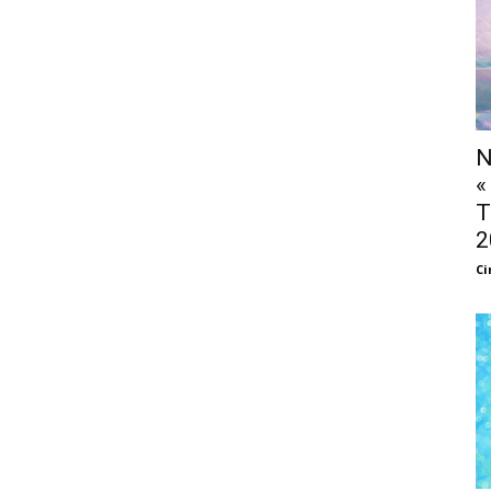
N
«
T
2
Ci