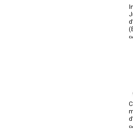
I
J
d
(
Ci
C
m
d
Ci