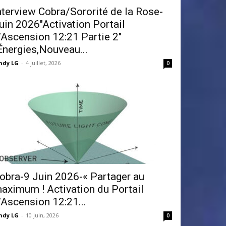
nterview Cobra/Sororité de la Rose-
uin 2026″Activation Portail
’Ascension 12:21 Partie 2″
Énergies,Nouveau...
ndy LG
-
4 juillet, 2026
0
obra-9 Juin 2026-« Partager au
aximum ! Activation du Portail
’Ascension 12:21...
ndy LG
-
10 juin, 2026
0