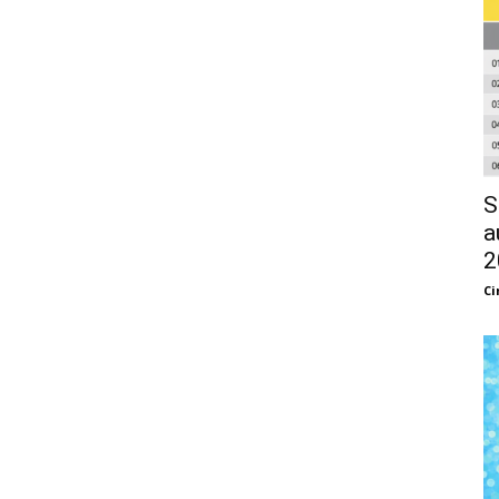
S
a
2
Ci