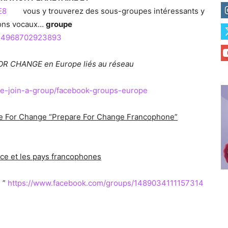
E8
vous y trouverez des sous-groupes intéressants y
alons vocaux…
groupe
754968702923893
 FOR CHANGE en Europe liés au réseau
eate-join-a-group/facebook-groups-europe
pare For Change “Prepare For Change Francophone”
nce et les pays francophones
”
https://www.facebook.com/groups/1489034111157314