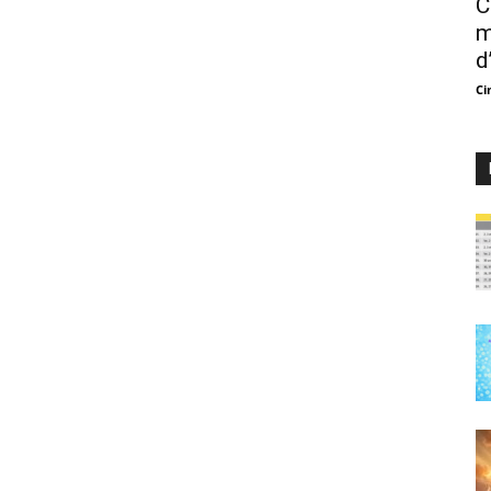
C
m
d
Ci