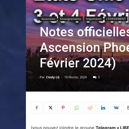
Ascension
Enseignements
Importants
L'EVENEMENT
Notes officiell
Ascension Phoen
Février 2024)
Par
Cindy LG
-
19 février, 2024
3
(vous pouvez joindre le groupe
Telegram « LI