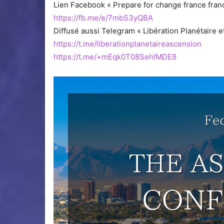
Lien Facebook « Prepare for change france fran
https://fb.me/e/7mbS3yQBA
Diffusé aussi Telegram « Libération Planétaire 
https://t.me/liberationplanetaireascension
https://t.me/+mEqk0T08SehlMDE8