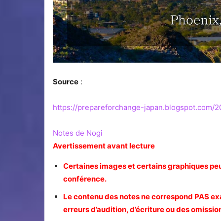
Source
:
https://prepareforchange-japan.blogspot.com/
Notes de Nogi
Avertissement avant lecture
Certaines images et certains graphiques peuv
conférence.
Le contenu des notes ne correspond PAS exac
erreurs d’audition, d’écriture ou des omission