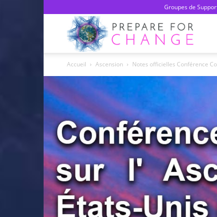
Groupes de Support
Prepa
Accueil
Ascension
Notes officielles Conférence Co
For
Chan
–
Franç