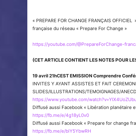
« PREPARE FOR CHANGE FRANÇAIS OFFICIEL » 
française du réseau « Prepare For Change »
https://youtube.com/@PrepareForChange-franc
(CET ARTICLE CONTIENT LES NOTES POUR LES
19 avril 21hCEST EMISSION Comprendre Confé
INVITES Y AYANT ASSISTES ET FAIT CEREMON
SLIDES/ILLUSTRATIONS/TEMOIGNAGES/ANECDOT
https://www.youtube.com/watch?v=YlX4UoZUb
Diffusé aussi Facebook « Libération planétaire 
https://fb.me/e/4g18yL0v0
Diffusé aussi Facebook « Prepare for change f
https://fb.me/e/blY5YbwRH