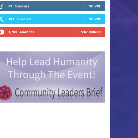
71
Suiveurs
SUIVRE
183
Suiveurs
SUIVRE
1,700
Abonnés
S'ABONNER