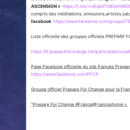
ASCENSION »
https://t.me/+mEqk0T08SehlMD
compris des méditations, emissions,articles,s
facebook
https://www.facebook.com/groups/
Liste officielle des groupes officiels PREPARE
https://fr.prepareforchange.net/participate/cr
Page Facebook officielle du site français Pre
https://www.facebook.com/PFCfr
Groupe officiel Prepare For Change pour la Fra
“Prepare For Change #France#Francophonie »