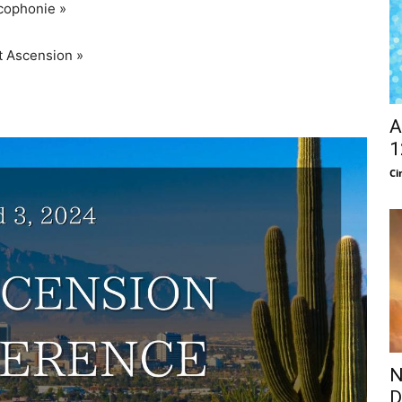
cophonie »
et Ascension »
A
1
Ci
N
D