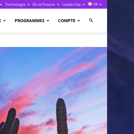
Technologie
De la Finance
Leadership
FR
E
PROGRAMMES
COMPTE