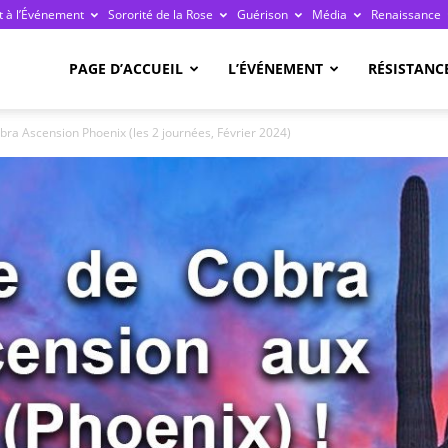
 à l’Événement
Sororité de la Rose
Guérison
Média
Renaissance
re
PAGE D’ACCUEIL
L’ÉVÉNEMENT
RÉSISTANC
bra Ascension Phoenix (les 2 journées, Février 2024)
ge
ais