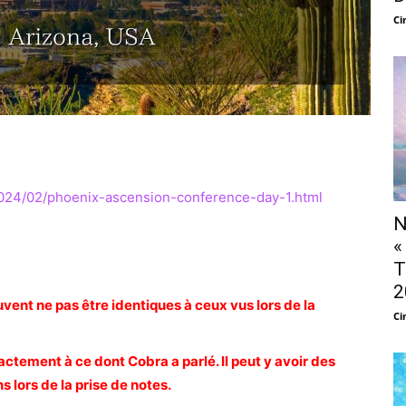
Ci
2024/02/phoenix-ascension-conference-day-1.html
N
«
T
2
ent ne pas être identiques à ceux vus lors de la
Ci
tement à ce dont Cobra a parlé. Il peut y avoir des
s lors de la prise de notes.