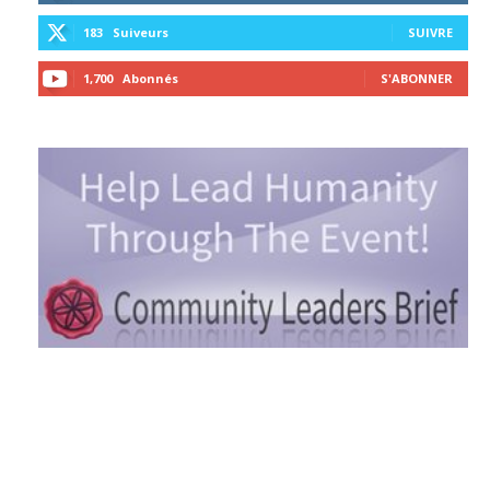
183
Suiveurs
SUIVRE
1,700
Abonnés
S'ABONNER