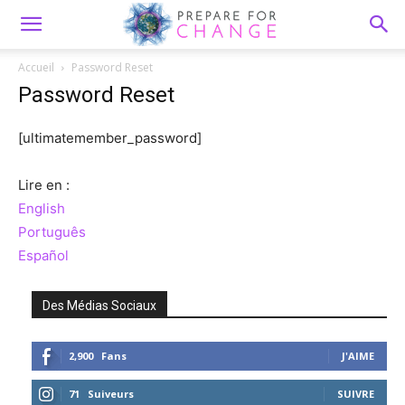
Accueil
Password Reset
Password Reset
[ultimatemember_password]
Lire en :
English
Português
Español
Des Médias Sociaux
2,900
Fans
J'AIME
71
Suiveurs
SUIVRE