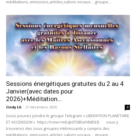
méditations, emissions,articles,salons vocaux… groupe...
Sessions énergétiques gratuites du 2 au 4
Janvier(avec dates pour
2026)+Méditation...
Cindy LG
-
27 décembre, 2025
0
(vous pouvez joindre le groupe Telegram « LIBERATION PLANETAIRE
ET ASCENSION » https://t.me/+mEqk0T08SehlMDE8 vous y
trouverez des sous-groupes intéressants y compris des
méditations, emissions,articles,salons vocaux… groupe...