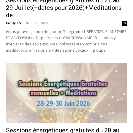
Sessions énergétiques gratuites du 27 au
29 Juillet(+dates pour 2026)+Méditations
de...
Cindy LG
-
26 juillet, 2026
0
(vous pouvez joindre le groupe Telegram « LIBERATION PLANETAIRE
ET ASCENSION » https://t.me/+mEqk0T08SehlMDE8 vous y
trouverez des sous-groupes intéressants y compris des
méditations, emissions,articles,salons vocaux… groupe...
Sessions énergétiques gratuites du 28 au