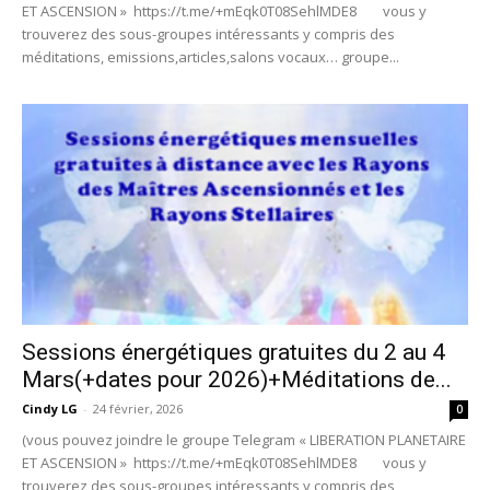
ET ASCENSION » https://t.me/+mEqk0T08SehlMDE8 vous y
trouverez des sous-groupes intéressants y compris des
méditations, emissions,articles,salons vocaux… groupe...
Sessions énergétiques gratuites du 2 au 4
Mars(+dates pour 2026)+Méditations de...
Cindy LG
-
24 février, 2026
0
(vous pouvez joindre le groupe Telegram « LIBERATION PLANETAIRE
ET ASCENSION » https://t.me/+mEqk0T08SehlMDE8 vous y
trouverez des sous-groupes intéressants y compris des