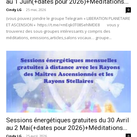
au 1 Juin(+dates pour 2026)+Méditations...
Cindy LG
-
25 mai, 2026
0
(vous pouvez joindre le groupe Telegram « LIBERATION PLANETAIRE
ET ASCENSION » https://t.me/+mEqk0T08SehlMDE8 vous y
trouverez des sous-groupes intéressants y compris des
méditations, emissions,articles,salons vocaux… groupe...
Sessions énergétiques gratuites du 30 Avril
au 2 Mai(+dates pour 2026)+Méditations...
Cindy LG
-
25 avril, 2026
0