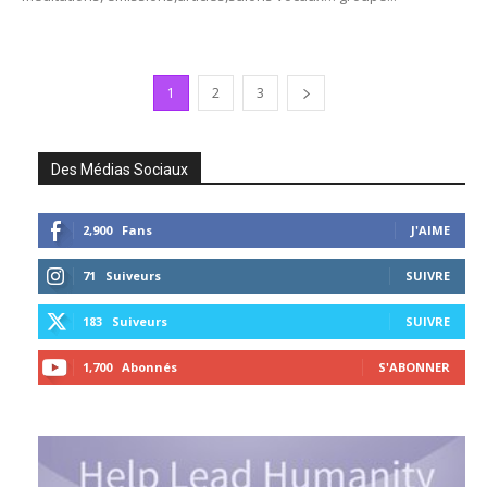
1
2
3
Des Médias Sociaux
2,900
Fans
J'AIME
71
Suiveurs
SUIVRE
183
Suiveurs
SUIVRE
1,700
Abonnés
S'ABONNER