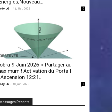
Énergies,Nouveau...
ndy LG
-
4 juillet, 2026
0
obra-9 Juin 2026-« Partager au
aximum ! Activation du Portail
’Ascension 12:21...
ndy LG
-
10 juin, 2026
0
Messages Récents