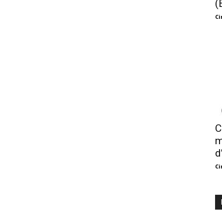
(
Ci
C
m
d
Ci