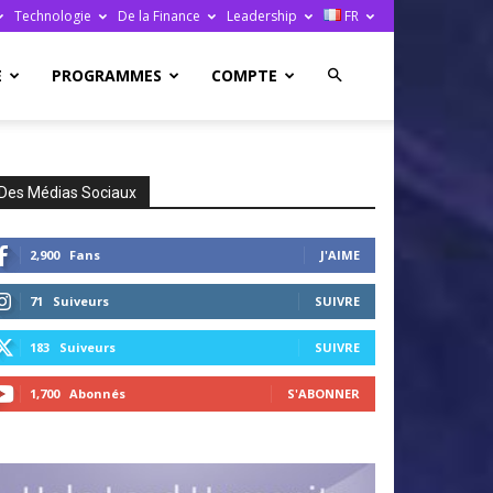
Technologie
De la Finance
Leadership
FR
E
PROGRAMMES
COMPTE
Des Médias Sociaux
2,900
Fans
J'AIME
71
Suiveurs
SUIVRE
183
Suiveurs
SUIVRE
1,700
Abonnés
S'ABONNER