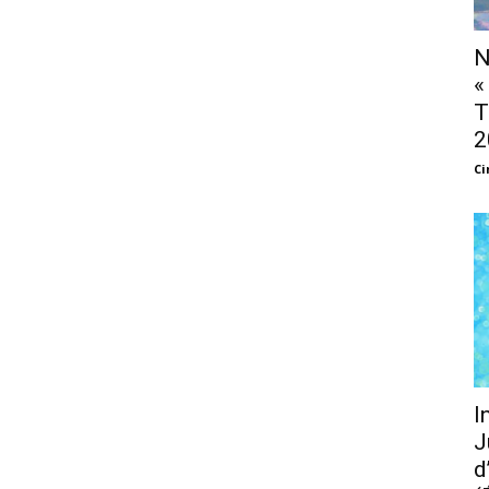
N
«
T
2
Ci
I
J
d