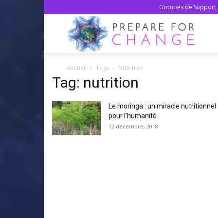
Groupes de Support 
Prepa
Accueil
Tags
Nutrition
For
Tag: nutrition
Le moringa : un miracle nutritionnel
Chan
pour l’humanité
12 décembre, 2018
–
Franç