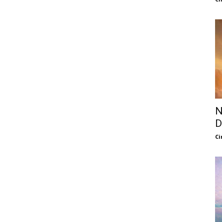
N
D
Ci