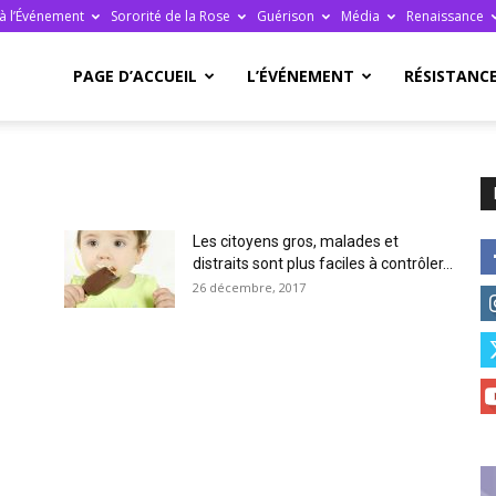
à l’Événement
Sororité de la Rose
Guérison
Média
Renaissance
re
PAGE D’ACCUEIL
L’ÉVÉNEMENT
RÉSISTANC
Les citoyens gros, malades et
ge
distraits sont plus faciles à contrôler...
26 décembre, 2017
ais