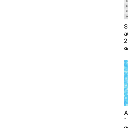
S
a
2
Ci
A
1
Ci