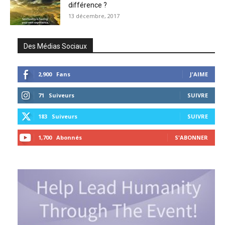
différence ?
13 décembre, 2017
Des Médias Sociaux
2,900
Fans
J'AIME
71
Suiveurs
SUIVRE
183
Suiveurs
SUIVRE
1,700
Abonnés
S'ABONNER