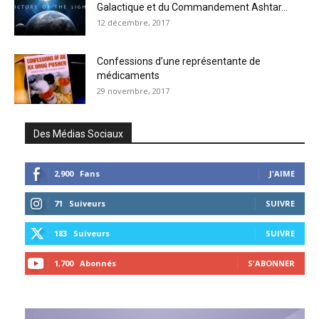
Galactique et du Commandement Ashtar...
12 décembre, 2017
Confessions d’une représentante de
médicaments
29 novembre, 2017
Des Médias Sociaux
2,900
Fans
J'AIME
71
Suiveurs
SUIVRE
183
Suiveurs
SUIVRE
1,700
Abonnés
S'ABONNER