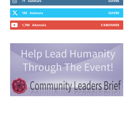
71
Suiveurs
SUIVRE
183
Suiveurs
SUIVRE
1,700
Abonnés
S'ABONNER