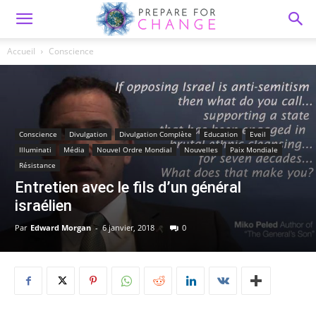
Accueil
Conscience
Conscience
Divulgation
Divulgation Complète
Education
Eveil
Illuminati
Média
Nouvel Ordre Mondial
Nouvelles
Paix Mondiale
Résistance
Entretien avec le fils d’un général
israélien
Par
Edward Morgan
-
6 janvier, 2018
0