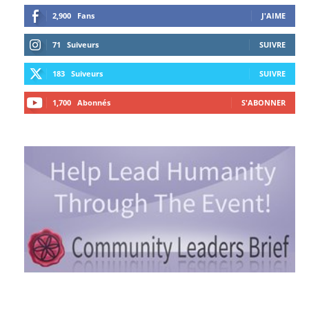
2,900
Fans
J'AIME
71
Suiveurs
SUIVRE
183
Suiveurs
SUIVRE
1,700
Abonnés
S'ABONNER