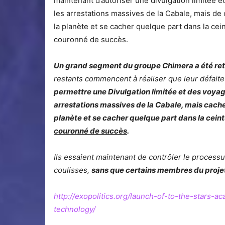
maintenant d’autoriser une divulgation limitée e
les arrestations massives de la Cabale, mais de 
la planète et se cacher quelque part dans la cein
couronné de succès.
Un grand segment du groupe Chimera a été reti
restants commencent à réaliser que leur défaite
permettre une Divulgation limitée et des voyag
arrestations massives de la Cabale, mais cacher
planète et se cacher quelque part dans la ceint
couronné de succès
.
Ils essaient maintenant de contrôler le processus
coulisses,
sans que certains membres du projet 
http://exopolitics.org/launch-of-to-the-stars-
technology/