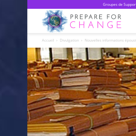
Groupes de Support
Prepa
Accueil
Divulgation
Nouvelles informations épousto
For
Chan
–
Franç