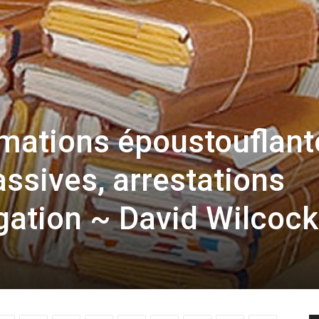
mations époustouflant
ssives, arrestations
lgation ~ David Wilcock