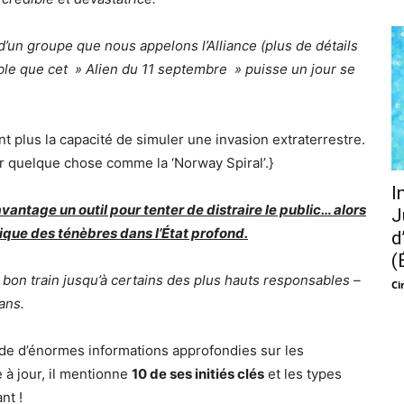
’un groupe que nous appelons l’Alliance (plus de détails
able que cet » Alien du 11 septembre » puisse un jour se
’ont plus la capacité de simuler une invasion extraterrestre.
er quelque chose comme la ‘Norway Spiral’.}
I
avantage un outil pour tenter de distraire le public… alors
J
ique des ténèbres dans l’État profond.
d
(
 bon train jusqu’à certains des plus hauts responsables –
Ci
ans.
e d’énormes informations approfondies sur les
 à jour, il mentionne
10 de ses initiés clés
et les types
nt !