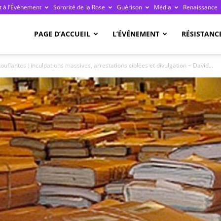
 à l’Événement
Sororité de la Rose
Guérison
Média
Renaissance
re
PAGE D’ACCUEIL
L’ÉVÉNEMENT
RÉSISTANC
uflantes : inculpations massives, arrestations ciblées et divulgation ~ David...
ge
ais