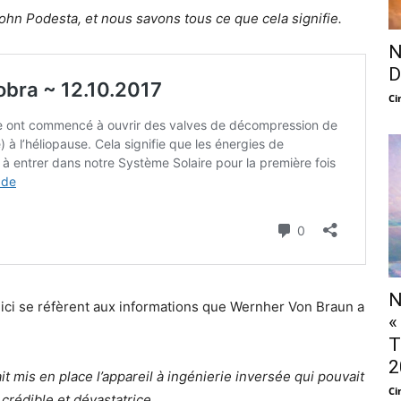
hn Podesta, et nous savons tous ce que cela signifie.
N
D
Ci
N
s ici se réfèrent aux informations que Wernher Von Braun a
«
T
2
it mis en place l’appareil à ingénierie inversée qui pouvait
Ci
 crédible et dévastatrice.