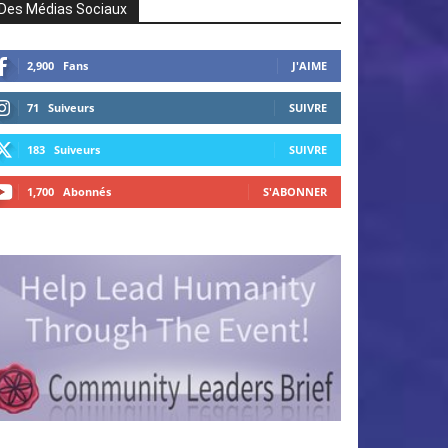
Des Médias Sociaux
2,900
Fans
J'AIME
71
Suiveurs
SUIVRE
183
Suiveurs
SUIVRE
1,700
Abonnés
S'ABONNER