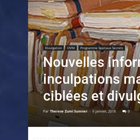
Divulgation
OVNI
Programme Spatiaux Secrets
Nouvelles infor
inculpations ma
ciblées et divu
Par
Therese Zumi Sumner
-
6 janvier, 2018
0