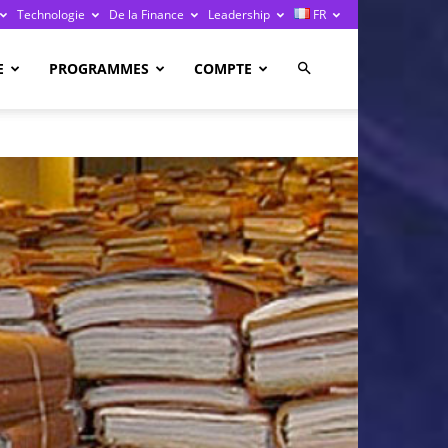
Technologie
De la Finance
Leadership
FR
E
PROGRAMMES
COMPTE