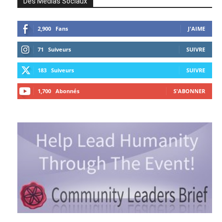
Des Médias Sociaux
2,900
Fans
J'AIME
71
Suiveurs
SUIVRE
183
Suiveurs
SUIVRE
1,700
Abonnés
S'ABONNER