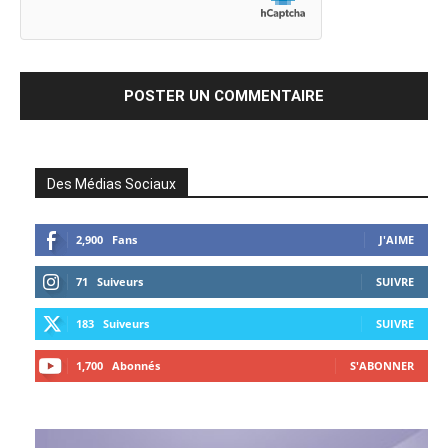
Des Médias Sociaux
2,900
Fans
J'AIME
71
Suiveurs
SUIVRE
183
Suiveurs
SUIVRE
1,700
Abonnés
S'ABONNER