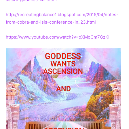
http://recreatingbalance1.blogspot.com/2015/04/notes-
from-cobra-and-isis-conference-in_23.html
https://www.youtube.com/watch?v=oXMoCm7GzKI