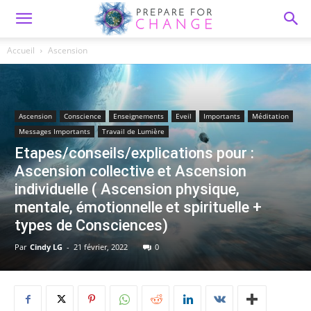
Accueil
Ascension
Ascension
Conscience
Enseignements
Eveil
Importants
Méditation
Messages Importants
Travail de Lumière
Etapes/conseils/explications pour :
Ascension collective et Ascension
individuelle ( Ascension physique,
mentale, émotionnelle et spirituelle +
types de Consciences)
Par
Cindy LG
-
21 février, 2022
0