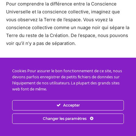
Pour comprendre la différence entre la Conscience
Universelle et la conscience collective, imaginez que
vous observez la Terre de l’espace. Vous voyez la
conscience collective comme un nuage noir qui sépare la
Terre du reste de la Création. De l’espace, nous pouvons
voir qu’il n’y a pas de séparation.
Cookies Pour assurer le bon fonctionnement de ce site, nous
La Terre est un très beau joyau qui flotte à travers les
devons parfois enregistrer de petits fichiers de données sur
l'équipement de nos utilisateurs. La plupart des grands sites
étoiles et qui fait partie de tout ce qui EST. Tous les
web font de même.
grands Avatars qui se sont incarnés sur notre planète ont
enseigné que les humains ne sont pas seuls et sans
Accepter
ressources. Quetzalcoatl, Hiawatha, Lao-Tzu, Krishna,
Bouddha et Jésus ont tous manifesté la Conscience
Changer les paramètres
Universelle directement. Ils ont exprimé l’amour
inconditionnel et l’unicité avec la Source à travers leurs