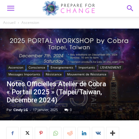
Accueil
Ascension
Ascension
Conscience
Enseignements
Importants
L'EVENEMENT
Messages Importants
Résistance
Mouvement de Résistance
Notes Officielles Atelier de Cobra
« Portail 2025 » (Taipei/Taiwan,
Décembre 2024)
Par
Cindy LG
-
17 janvier, 2025
0