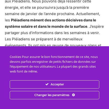
aux Pléiadiens. Nous pouvons déjà ressentir cette
énergie, et elle se poursuivra jusqu’à la première
semaine de janvier de l’année prochaine. Actuellement,
les
Pléiadiens mènent des actions décisives dans le
système solaire et dans le monde de la surface
. J’espère
partager plus d’informations dans les semaines à venir.
Les Pléiadiens se préparent à de merveilleux
événements. Ils ont mis en œuvre de nouveaux plans et
stratégies pour retourner dans le système solaire, un
Cookies Pour assurer le bon fonctionnement de ce site, nous
processus qui a commencé au début de cette année. Le
devons parfois enregistrer de petits fichiers de données sur
nouveau plan est maintenant plus
développé/approfondi
.
l'équipement de nos utilisateurs. La plupart des grands sites
web font de même.
Une autre question importante est le
retour de Maître
Saint-Germain
. Il revient également, et il sera plus actif
Accepter
que jamais.
Il se concentre principalement sur les États-
Changer les paramètres
Unis où il est impliqué dans le projet de la Nouvelle
Atlantide.
Il se prépare à activer les énergies de la
Nouvelle Atlantide en Amérique et aide les sociétés