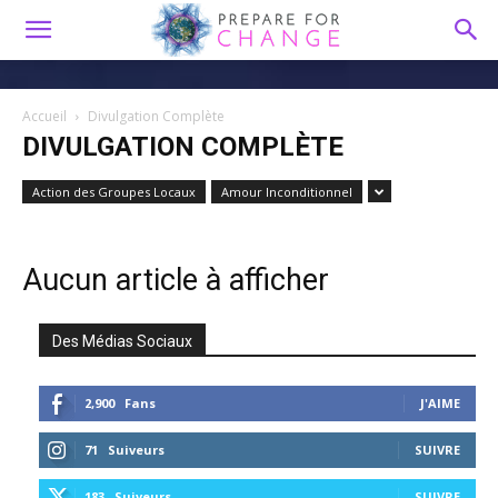
Accueil
Divulgation Complète
DIVULGATION COMPLÈTE
Action des Groupes Locaux
Amour Inconditionnel
Aucun article à afficher
Des Médias Sociaux
2,900
Fans
J'AIME
71
Suiveurs
SUIVRE
183
Suiveurs
SUIVRE