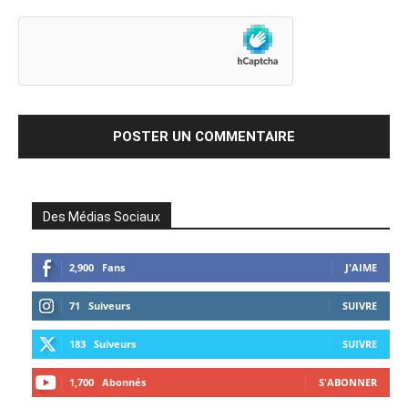
Des Médias Sociaux
2,900
Fans
J'AIME
71
Suiveurs
SUIVRE
183
Suiveurs
SUIVRE
1,700
Abonnés
S'ABONNER