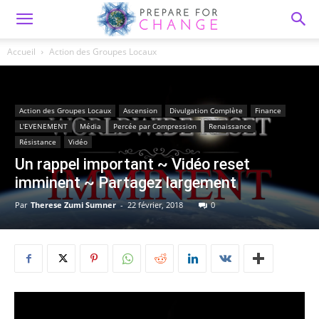
Accueil
Action des Groupes Locaux
Action des Groupes Locaux
Ascension
Divulgation Complète
Finance
L'EVENEMENT
Média
Percée par Compression
Renaissance
Résistance
Vidéo
Un rappel important ~ Vidéo reset
imminent ~ Partagez largement
Par
Therese Zumi Sumner
-
22 février, 2018
0