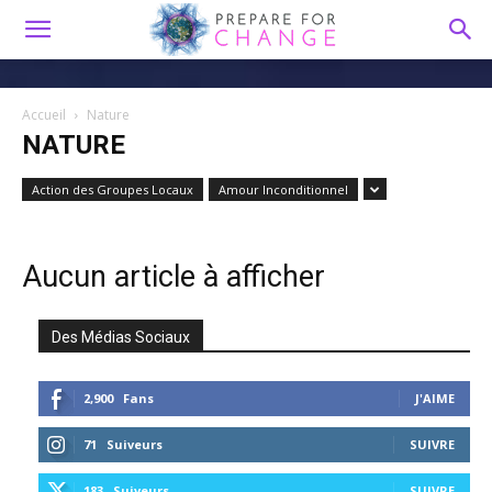
Accueil
Nature
NATURE
Action des Groupes Locaux
Amour Inconditionnel
Aucun article à afficher
Des Médias Sociaux
2,900
Fans
J'AIME
71
Suiveurs
SUIVRE
183
Suiveurs
SUIVRE